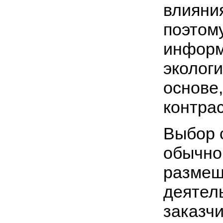
влияни
поэтом
информ
эколог
основе
контрас
Выбор 
обычно 
размещ
деятел
заказч