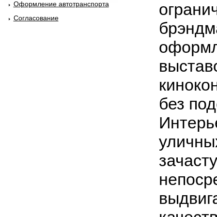
Оформление автотранспорта
ограни
Согласование
брэндм
оформл
выстав
киноко
без по
Интерь
уличны
зачаст
непоср
выдвиг