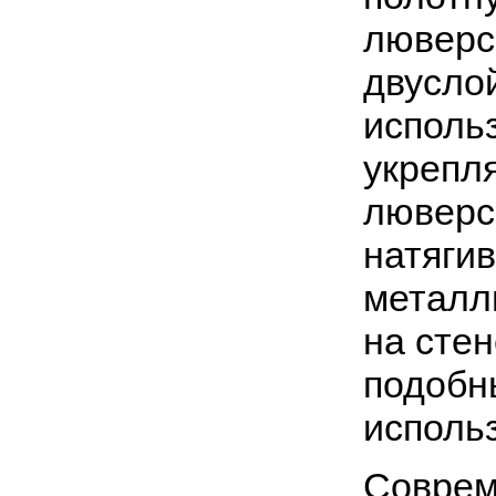
люверс
двусло
исполь
укрепл
люверс
натяги
металл
на стен
подобн
использ
Соврем