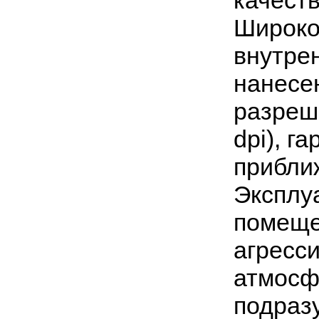
качест
Широко
внутре
нанесе
разреш
dpi), г
прибли
Эксплу
помеще
агресс
атмосф
подраз