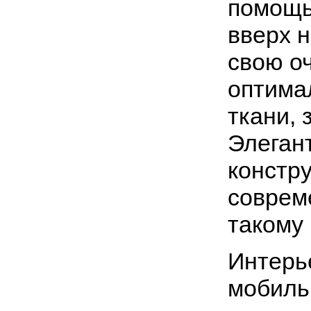
помощь
вверх н
свою о
оптима
ткани, 
Элегант
констр
соврем
такому
Интерь
мобиль