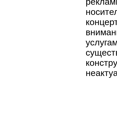
реклам
носител
концерт
вниман
услугам
сущест
констр
неакту