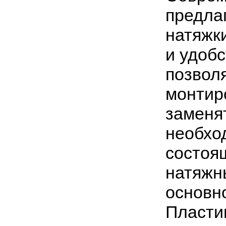
предла
натяжк
и удобс
позвол
монтир
заменя
необхо
состоя
натяжн
основн
Пласти