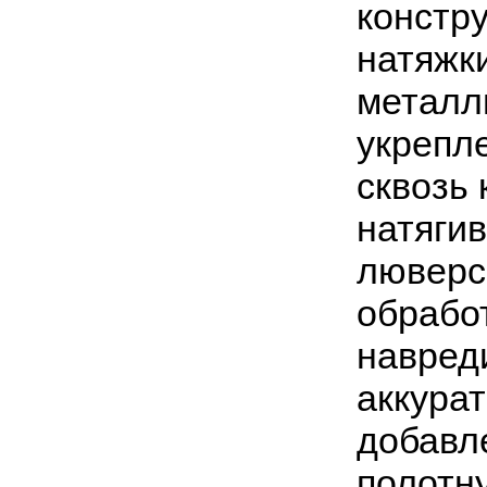
констр
натяжк
металл
укрепле
сквозь 
натяги
люверс
обрабо
навред
аккурат
добавл
полотн