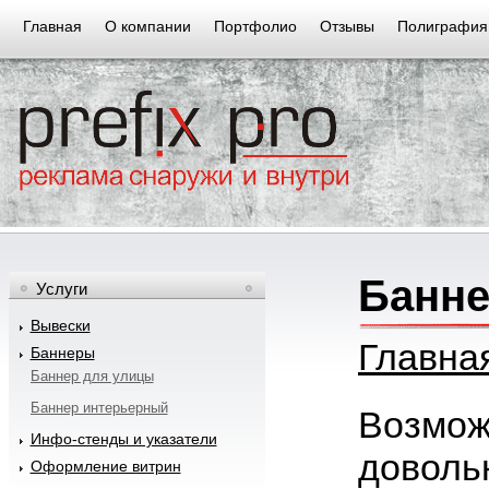
Перейти к основному содержанию
Главная
О компании
Портфолио
Отзывы
Полиграфия
Банне
Услуги
Вывески
Вы здесь
Главна
Баннеры
Баннер для улицы
Баннер интерьерный
Возмож
Инфо-стенды и указатели
доволь
Оформление витрин